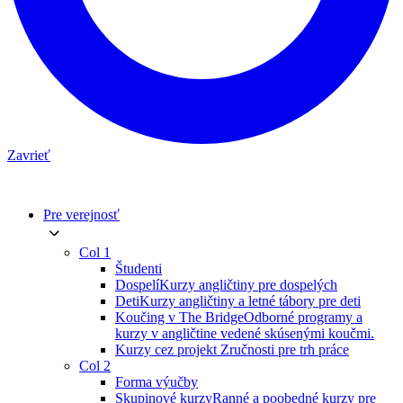
Zavrieť
Pre verejnosť
Col 1
Študenti
Dospelí
Kurzy angličtiny pre dospelých
Deti
Kurzy angličtiny a letné tábory pre deti
Koučing v The Bridge
Odborné programy a
kurzy v angličtine vedené skúsenými koučmi.
Kurzy cez projekt Zručnosti pre trh práce
Col 2
Forma výučby
Skupinové kurzy
Ranné a poobedné kurzy pre