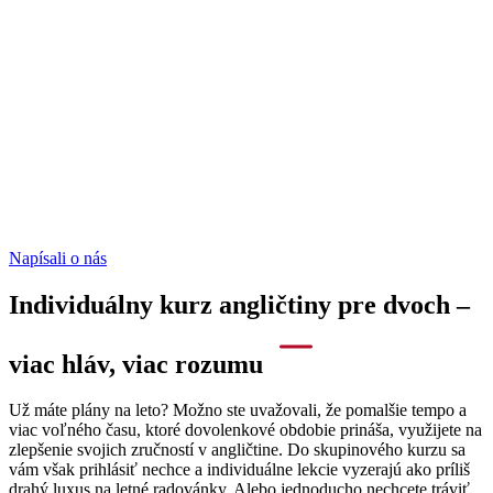
Napísali o nás
Individuálny kurz angličtiny pre dvoch –
viac hláv, viac rozumu
Už máte plány na leto? Možno ste uvažovali, že pomalšie tempo a
viac voľného času, ktoré dovolenkové obdobie prináša, využijete na
zlepšenie svojich zručností v angličtine. Do skupinového kurzu sa
vám však prihlásiť nechce a individuálne lekcie vyzerajú ako príliš
drahý luxus na letné radovánky. Alebo jednoducho nechcete tráviť