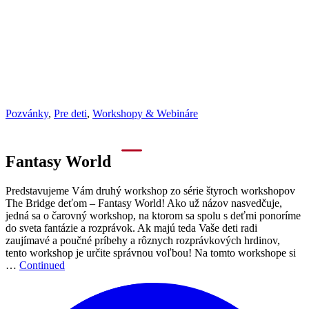
Pozvánky
,
Pre deti
,
Workshopy & Webináre
Fantasy World
Predstavujeme Vám druhý workshop zo série štyroch workshopov
The Bridge deťom – Fantasy World! Ako už názov nasvedčuje,
jedná sa o čarovný workshop, na ktorom sa spolu s deťmi ponoríme
do sveta fantázie a rozprávok. Ak majú teda Vaše deti radi
zaujímavé a poučné príbehy a rôznych rozprávkových hrdinov,
tento workshop je určite správnou voľbou! Na tomto workshope si
…
Continued