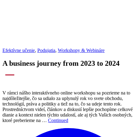
Efektívne učenie
,
Podujatia
,
Workshopy & Webináre
A business journey from 2023 to 2024
V rámci nášho interaktívneho online workshopu sa pozrieme na to
najdôležitejšie, čo sa udialo za uplynulý rok vo svete obchodu,
technológií, práva a politiky a tiež na to, čo sa udeje tento rok.
Prostredníctvom videí, článkov a diskusií lepšie pochopíme celkové
dianie a kontext nielen týchto udalostí, ale aj tých Vašich osobných,
ktoré preberieme na …
Continued