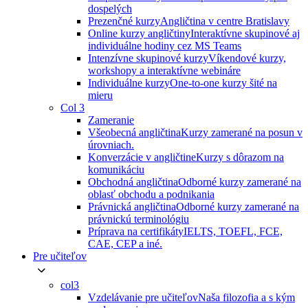
dospelých
Prezenčné kurzy
Angličtina v centre Bratislavy
Online kurzy angličtiny
Interaktívne skupinové aj
individuálne hodiny cez MS Teams
Intenzívne skupinové kurzy
Víkendové kurzy,
workshopy a interaktívne webináre
Individuálne kurzy
One-to-one kurzy šité na
mieru
Col 3
Zameranie
Všeobecná angličtina
Kurzy zamerané na posun v
úrovniach.
Konverzácie v angličtine
Kurzy s dôrazom na
komunikáciu
Obchodná angličtina
Odborné kurzy zamerané na
oblasť obchodu a podnikania
Právnická angličtina
Odborné kurzy zamerané na
právnickú terminológiu
Príprava na certifikáty
IELTS, TOEFL, FCE,
CAE, CEP a iné.
Pre učiteľov
col3
Vzdelávanie pre učiteľov
Naša filozofia a s kým