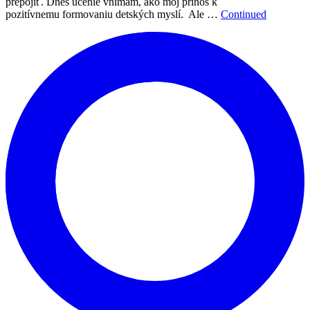
prepojiť. Dnes učenie vnímam, ako môj prínos k
pozitívnemu formovaniu detských myslí. Ale …
Continued