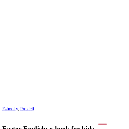
E-booky
,
Pre deti
Easter English: e-book for kids