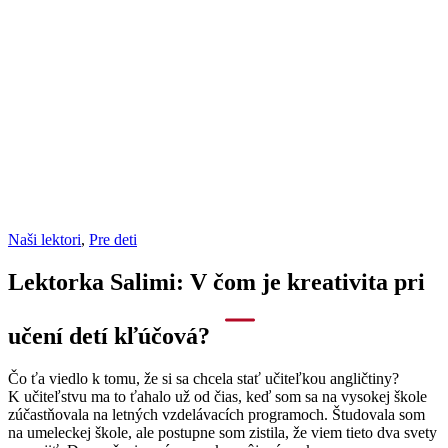
Naši lektori
,
Pre deti
Lektorka Salimi: V čom je kreativita pri
učení detí kľúčová?
Čo ťa viedlo k tomu, že si sa chcela stať učiteľkou angličtiny?
K učiteľstvu ma to ťahalo už od čias, keď som sa na vysokej škole
zúčastňovala na letných vzdelávacích programoch. Študovala som
na umeleckej škole, ale postupne som zistila, že viem tieto dva svety