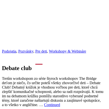
Podujatia
,
Pozvánky
,
Pre deti
,
Workshopy & Webináre
Debate club
Tretím workshopom zo série štyroch workshopov The Bridge
deťom je niečo, čo určite poteší všetky zhovorčivé deti – Debate
Club! Debatný krúžok je vhodnou voľbou pre deti, ktoré chcú
zlepšiť komunikačné schopnosti, alebo sa radi rozprávajú. K tomu
im na debatnom krúžku pomôžu starostlivo vyberané podnetné
témy, ktoré zaručene naštartujú diskusiu a zaujímavé spolupráce,
a to všetko v angličtine. …
Continued