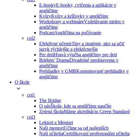
E-booky
E-booky, cvičenia a aplikácie v
angličtine
Kvízy
Kvízy a krížovky v angličtine
Workshopy a webináre
Vzdelávanie nielen v
angličtine
Podcast
Angličtina na počúvanie
col2
Efektívne učenie
Tipy a stratégie, ako sa učiť
jazyk rýchlejšie a efektívnejšie
Pre deti
Hravá výučba angličtiny pre deti
Bridgin’ Drama
Divadelné predstavenia v
angličtine
Prehliadky v GMB
Komentované prehliadky v
angličtine
O škole
col1
The Bridge
O nás
Škola, kde sa angličtinu naučíte
Zelená škola
Máme akreditáciu Green Standard
col3
Lektori a Mentori
Naši mentori
Učíme sa od najlepších
Naši učitelia
Certifikovaní profesionálni učitelia