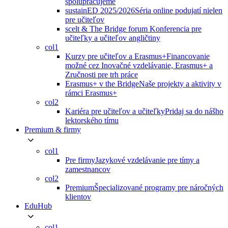
spolupracujeme
sustainED 2025/2026
Séria online podujatí nielen
pre učiteľov
scelt & The Bridge forum
Konferencia pre
učiteľky a učiteľov angličtiny
col1
Kurzy pre učiteľov a Erasmus+
Financovanie
možné cez Inovačné vzdelávanie, Erasmus+ a
Zručnosti pre trh práce
Erasmus+ v the Bridge
Naše projekty a aktivity v
rámci Erasmus+
col2
Kariéra pre učiteľov a učiteľky
Pridaj sa do nášho
lektorského tímu
Premium & firmy
col1
Pre firmy
Jazykové vzdelávanie pre tímy a
zamestnancov
col2
Premium
Špecializované programy pre náročných
klientov
EduHub
col1