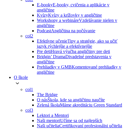
E-booky
E-booky, cvičenia a aplikácie v
angličtine
Kvízy
Kvízy a krížovky v angličtine
Workshopy a webináre
Vzdelávanie nielen v
angličtine
Podcast
Angličtina na počúvanie
col2
Efektívne učenie
Tipy a stratégie, ako sa učiť
jazyk rýchlejšie a efektívnejšie
Pre deti
Hravá výučba angličtiny pre deti
Bridgin’ Drama
Divadelné predstavenia v
angličtine
Prehliadky v GMB
Komentované prehliadky v
angličtine
O škole
col1
The Bridge
O nás
Škola, kde sa angličtinu naučíte
Zelená škola
Máme akreditáciu Green Standard
col3
Lektori a Mentori
Naši mentori
Učíme sa od najlepších
Naši učitelia
Certifikovaní profesionálni učitelia