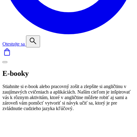
Otestujte sa
E-booky
Stiahnite si e-book alebo pracovný zošit a zlepšite si angličtinu v
zaujímavých cvičeniach a aplikáciách. Naším cieľom je inšpirovať
vás k rôznym aktivitám, ktoré v angličtine môžete robiť aj sami a
zároveň vám pomôcť vytvoriť si návyk učiť sa, ktorý je pre
zvládnutie cudzieho jazyka kľúčový.