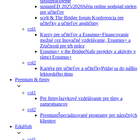
spolupracujeme
sustainED 2025/2026
Séria online podujatí nielen
pre učiteľov
scelt & The Bridge forum
Konferencia pre
učiteľky a učiteľov angličtiny
col1
Kurzy pre učiteľov a Erasmus+
Financovanie
možné cez Inovačné vzdelávanie, Erasmus+ a
Zručnosti pre trh práce
Erasmus+ v the Bridge
Naše projekty a aktivity v
rámci Erasmus+
col2
Kariéra pre učiteľov a učiteľky
Pridaj sa do nášho
lektorského tímu
Premium & firmy
col1
Pre firmy
Jazykové vzdelávanie pre tímy a
zamestnancov
col2
Premium
Špecializované programy pre náročných
klientov
EduHub
col1