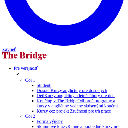
Zavrieť
Pre verejnosť
Col 1
Študenti
Dospelí
Kurzy angličtiny pre dospelých
Deti
Kurzy angličtiny a letné tábory pre deti
Koučing v The Bridge
Odborné programy a
kurzy v angličtine vedené skúsenými koučmi.
Kurzy cez projekt Zručnosti pre trh práce
Col 2
Forma výučby
Skupinové kurzy
Ranné a poobedné kurzy pre