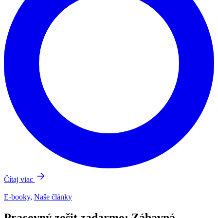
Čítaj viac
E-booky
,
Naše články
Pracovný zošit zadarmo: Zábavná