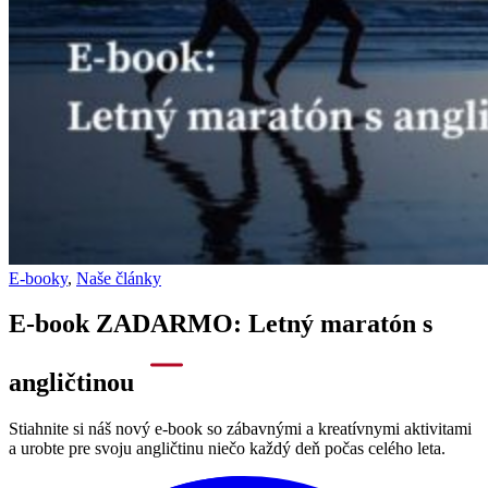
E-booky
,
Naše články
E-book ZADARMO: Letný maratón s
angličtinou
Stiahnite si náš nový e-book so zábavnými a kreatívnymi aktivitami
a urobte pre svoju angličtinu niečo každý deň počas celého leta.