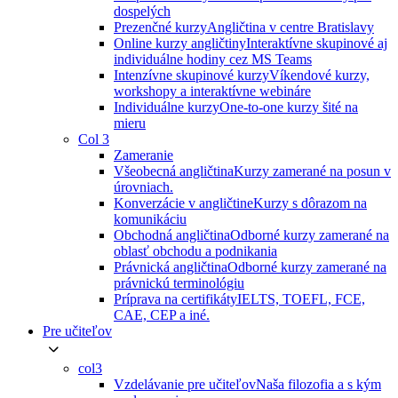
dospelých
Prezenčné kurzy
Angličtina v centre Bratislavy
Online kurzy angličtiny
Interaktívne skupinové aj
individuálne hodiny cez MS Teams
Intenzívne skupinové kurzy
Víkendové kurzy,
workshopy a interaktívne webináre
Individuálne kurzy
One-to-one kurzy šité na
mieru
Col 3
Zameranie
Všeobecná angličtina
Kurzy zamerané na posun v
úrovniach.
Konverzácie v angličtine
Kurzy s dôrazom na
komunikáciu
Obchodná angličtina
Odborné kurzy zamerané na
oblasť obchodu a podnikania
Právnická angličtina
Odborné kurzy zamerané na
právnickú terminológiu
Príprava na certifikáty
IELTS, TOEFL, FCE,
CAE, CEP a iné.
Pre učiteľov
col3
Vzdelávanie pre učiteľov
Naša filozofia a s kým