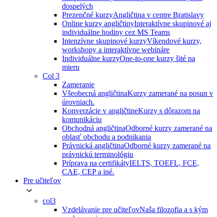
dospelých
Prezenčné kurzy
Angličtina v centre Bratislavy
Online kurzy angličtiny
Interaktívne skupinové aj
individuálne hodiny cez MS Teams
Intenzívne skupinové kurzy
Víkendové kurzy,
workshopy a interaktívne webináre
Individuálne kurzy
One-to-one kurzy šité na
mieru
Col 3
Zameranie
Všeobecná angličtina
Kurzy zamerané na posun v
úrovniach.
Konverzácie v angličtine
Kurzy s dôrazom na
komunikáciu
Obchodná angličtina
Odborné kurzy zamerané na
oblasť obchodu a podnikania
Právnická angličtina
Odborné kurzy zamerané na
právnickú terminológiu
Príprava na certifikáty
IELTS, TOEFL, FCE,
CAE, CEP a iné.
Pre učiteľov
col3
Vzdelávanie pre učiteľov
Naša filozofia a s kým