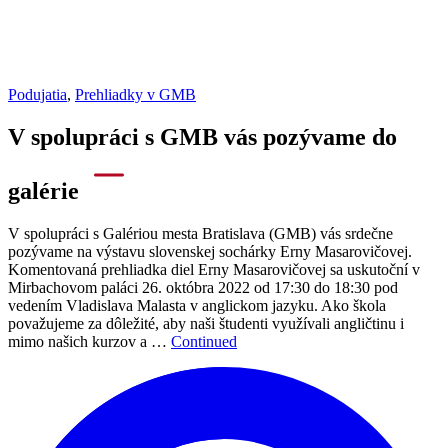
Podujatia
,
Prehliadky v GMB
V spolupráci s GMB vás pozývame do
galérie
V spolupráci s Galériou mesta Bratislava (GMB) vás srdečne
pozývame na výstavu slovenskej sochárky Erny Masarovičovej.
Komentovaná prehliadka diel Erny Masarovičovej sa uskutoční v
Mirbachovom paláci 26. októbra 2022 od 17:30 do 18:30 pod
vedením Vladislava Malasta v anglickom jazyku. Ako škola
považujeme za dôležité, aby naši študenti využívali angličtinu i
mimo našich kurzov a …
Continued