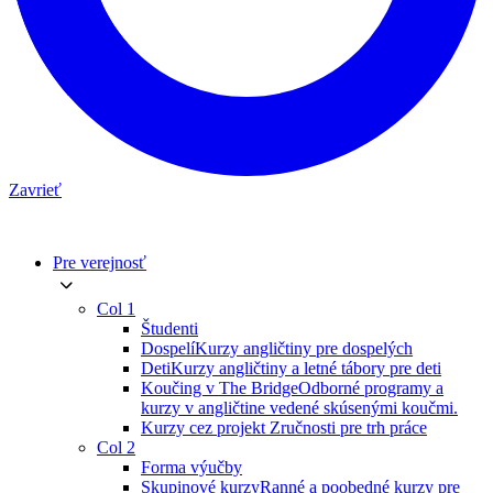
Zavrieť
Pre verejnosť
Col 1
Študenti
Dospelí
Kurzy angličtiny pre dospelých
Deti
Kurzy angličtiny a letné tábory pre deti
Koučing v The Bridge
Odborné programy a
kurzy v angličtine vedené skúsenými koučmi.
Kurzy cez projekt Zručnosti pre trh práce
Col 2
Forma výučby
Skupinové kurzy
Ranné a poobedné kurzy pre