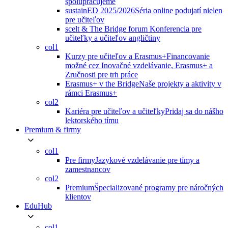
spolupracujeme
sustainED 2025/2026
Séria online podujatí nielen
pre učiteľov
scelt & The Bridge forum
Konferencia pre
učiteľky a učiteľov angličtiny
col1
Kurzy pre učiteľov a Erasmus+
Financovanie
možné cez Inovačné vzdelávanie, Erasmus+ a
Zručnosti pre trh práce
Erasmus+ v the Bridge
Naše projekty a aktivity v
rámci Erasmus+
col2
Kariéra pre učiteľov a učiteľky
Pridaj sa do nášho
lektorského tímu
Premium & firmy
col1
Pre firmy
Jazykové vzdelávanie pre tímy a
zamestnancov
col2
Premium
Špecializované programy pre náročných
klientov
EduHub
col1