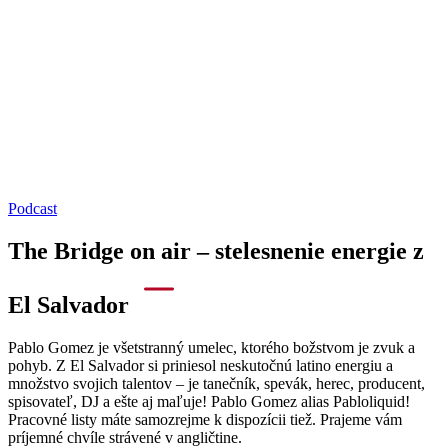
Podcast
The Bridge on air – stelesnenie energie z
El Salvador
Pablo Gomez je všetstranný umelec, ktorého božstvom je zvuk a
pohyb. Z El Salvador si priniesol neskutočnú latino energiu a
množstvo svojich talentov – je tanečník, spevák, herec, producent,
spisovateľ, DJ a ešte aj maľuje! Pablo Gomez alias Pabloliquid!
Pracovné listy máte samozrejme k dispozícii tiež. Prajeme vám
príjemné chvíle strávené v angličtine.