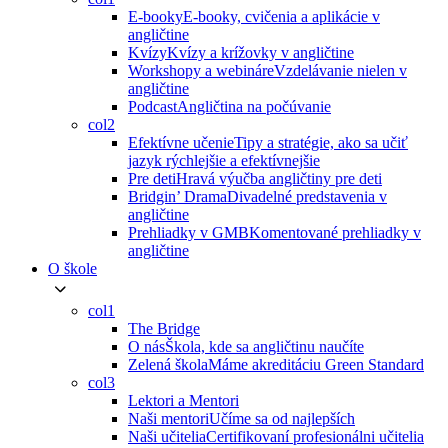
E-booky
E-booky, cvičenia a aplikácie v
angličtine
Kvízy
Kvízy a krížovky v angličtine
Workshopy a webináre
Vzdelávanie nielen v
angličtine
Podcast
Angličtina na počúvanie
col2
Efektívne učenie
Tipy a stratégie, ako sa učiť
jazyk rýchlejšie a efektívnejšie
Pre deti
Hravá výučba angličtiny pre deti
Bridgin’ Drama
Divadelné predstavenia v
angličtine
Prehliadky v GMB
Komentované prehliadky v
angličtine
O škole
col1
The Bridge
O nás
Škola, kde sa angličtinu naučíte
Zelená škola
Máme akreditáciu Green Standard
col3
Lektori a Mentori
Naši mentori
Učíme sa od najlepších
Naši učitelia
Certifikovaní profesionálni učitelia