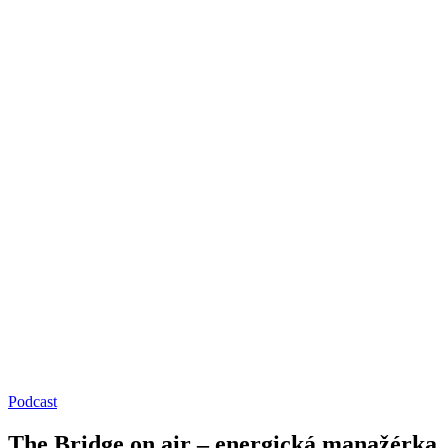
Podcast
The Bridge on air – energická manažérka