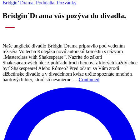
Bridgin’ Drama
,
Podujatia
,
Pozvánky
Bridgin´Drama vás pozýva do divadla.
Naše anglické divadlo Bridgin´Drama pripravilo pod vedením
režiséra Vojtecha Kolejáka novú autorskú komédiu s názvom
„Masterclass with Shakespeare“. Nazrite do zákutí
Shakespearových hier z pohľadu troch hercov, z ktorých každý chce
byť Shakespeare! Alebo Rómeo? Pred očami sa Vám zrodí
alžbetínske divadlo a v divadelnom kvíze určite spoznáte mnohé z
bardových hier, ktoré sú nesmierne …
Continued