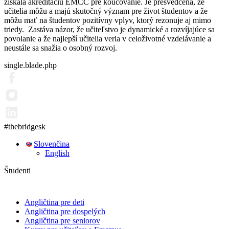
získala akreditáciu EMCC pre koučovanie. Je presvedčená, že
učitelia môžu a majú skutočný význam pre život študentov a že
môžu mať na študentov pozitívny vplyv, ktorý rezonuje aj mimo
triedy. Zastáva názor, že učiteľstvo je dynamické a rozvíjajúce sa
povolanie a že najlepší učitelia veria v celoživotné vzdelávanie a
neustále sa snažia o osobný rozvoj.
single.blade.php
#thebridgesk
Slovenčina
English
Študenti
Angličtina pre deti
Angličtina pre dospelých
Angličtina pre seniorov