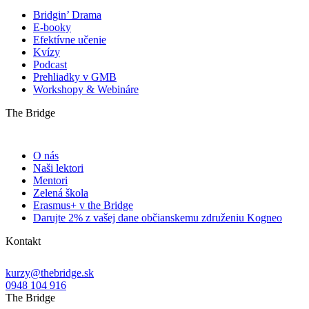
Bridgin’ Drama
E-booky
Efektívne učenie
Kvízy
Podcast
Prehliadky v GMB
Workshopy & Webináre
The Bridge
O nás
Naši lektori
Mentori
Zelená škola
Erasmus+ v the Bridge
Darujte 2% z vašej dane občianskemu združeniu Kogneo
Kontakt
kurzy@thebridge.sk
0948 104 916
The Bridge