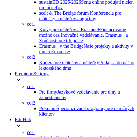
sustainED 2025/2026
Séria online podujatí nielen
pre učiteľov
scelt & The Bridge forum
Konferencia pre
učiteľky a učiteľov angličtiny
col1
Kurzy pre učiteľov a Erasmus+
Financovanie
možné cez Inovačné vzdelávanie, Erasmus+ a
Zručnosti pre trh práce
Erasmus+ v the Bridge
Naše projekty a aktivity v
rámci Erasmus+
col2
Kariéra pre učiteľov a učiteľky
Pridaj sa do nášho
lektorského tímu
Premium & firmy
col1
Pre firmy
Jazykové vzdelávanie pre tímy a
zamestnancov
col2
Premium
Špecializované programy pre náročných
klientov
EduHub
col1