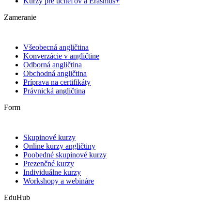
Kurzy pre učiteľov a Erasmus+
Zameranie
Všeobecná angličtina
Konverzácie v angličtine
Odborná angličtina
Obchodná angličtina
Príprava na certifikáty
Právnická angličtina
Form
Skupinové kurzy
Online kurzy angličtiny
Poobedné skupinové kurzy
Prezenčné kurzy
Individuálne kurzy
Workshopy a webináre
EduHub