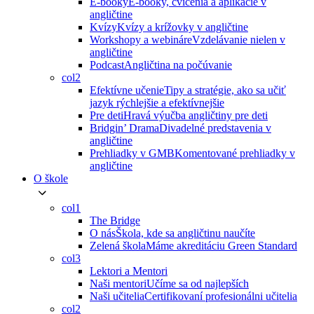
E-booky
E-booky, cvičenia a aplikácie v
angličtine
Kvízy
Kvízy a krížovky v angličtine
Workshopy a webináre
Vzdelávanie nielen v
angličtine
Podcast
Angličtina na počúvanie
col2
Efektívne učenie
Tipy a stratégie, ako sa učiť
jazyk rýchlejšie a efektívnejšie
Pre deti
Hravá výučba angličtiny pre deti
Bridgin’ Drama
Divadelné predstavenia v
angličtine
Prehliadky v GMB
Komentované prehliadky v
angličtine
O škole
col1
The Bridge
O nás
Škola, kde sa angličtinu naučíte
Zelená škola
Máme akreditáciu Green Standard
col3
Lektori a Mentori
Naši mentori
Učíme sa od najlepších
Naši učitelia
Certifikovaní profesionálni učitelia
col2