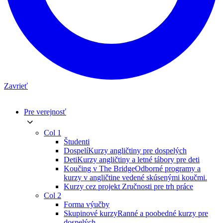
Zavrieť
Pre verejnosť
Col 1
Študenti
Dospelí
Kurzy angličtiny pre dospelých
Deti
Kurzy angličtiny a letné tábory pre deti
Koučing v The Bridge
Odborné programy a
kurzy v angličtine vedené skúsenými koučmi.
Kurzy cez projekt Zručnosti pre trh práce
Col 2
Forma výučby
Skupinové kurzy
Ranné a poobedné kurzy pre
dospelých