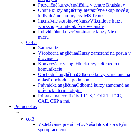
Prezenčné kurzy
Angličtina v centre Bratislavy
Online kurzy angličtiny
Interaktívne skupinové aj
individuálne hodiny cez MS Teams
Intenzívne skupinové kurzy
Víkendové kurzy,
workshopy a interaktívne webináre
Individuálne kurzy
One-to-one kurzy šité na
mieru
Col 3
Zameranie
Všeobecná angličtina
Kurzy zamerané na posun v
úrovniach.
Konverzácie v angličtine
Kurzy s dôrazom na
komunikáciu
Obchodná angličtina
Odborné kurzy zamerané na
oblasť obchodu a podnikania
Právnická angličtina
Odborné kurzy zamerané na
právnickú terminológiu
Príprava na certifikáty
IELTS, TOEFL, FCE,
CAE, CEP a iné.
Pre učiteľov
col3
Vzdelávanie pre učiteľov
Naša filozofia a s kým
spolupracujeme