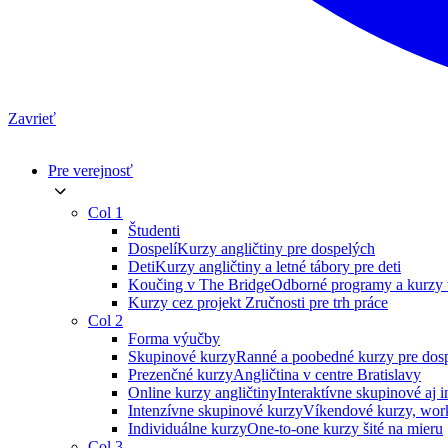
Zavrieť
Pre verejnosť
Col 1
Študenti
Dospelí
Kurzy angličtiny pre dospelých
Deti
Kurzy angličtiny a letné tábory pre deti
Koučing v The Bridge
Odborné programy a kurzy 
Kurzy cez projekt Zručnosti pre trh práce
Col 2
Forma výučby
Skupinové kurzy
Ranné a poobedné kurzy pre dos
Prezenčné kurzy
Angličtina v centre Bratislavy
Online kurzy angličtiny
Interaktívne skupinové aj
Intenzívne skupinové kurzy
Víkendové kurzy, work
Individuálne kurzy
One-to-one kurzy šité na mieru
Col 3