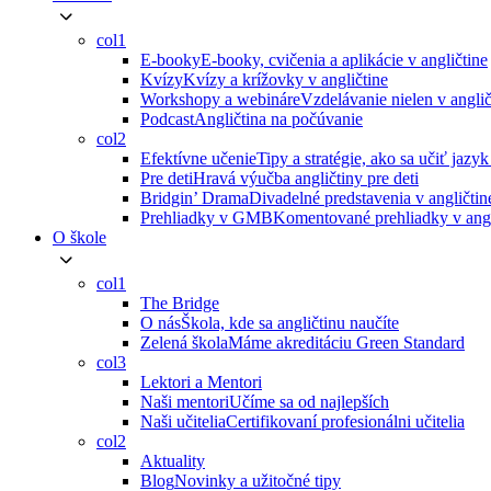
col1
E-booky
E-booky, cvičenia a aplikácie v angličtine
Kvízy
Kvízy a krížovky v angličtine
Workshopy a webináre
Vzdelávanie nielen v anglič
Podcast
Angličtina na počúvanie
col2
Efektívne učenie
Tipy a stratégie, ako sa učiť jazyk
Pre deti
Hravá výučba angličtiny pre deti
Bridgin’ Drama
Divadelné predstavenia v angličtin
Prehliadky v GMB
Komentované prehliadky v angl
O škole
col1
The Bridge
O nás
Škola, kde sa angličtinu naučíte
Zelená škola
Máme akreditáciu Green Standard
col3
Lektori a Mentori
Naši mentori
Učíme sa od najlepších
Naši učitelia
Certifikovaní profesionálni učitelia
col2
Aktuality
Blog
Novinky a užitočné tipy