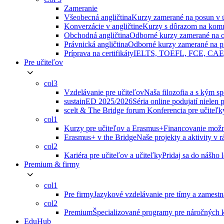
Zameranie
Všeobecná angličtina
Kurzy zamerané na posun v 
Konverzácie v angličtine
Kurzy s dôrazom na kom
Obchodná angličtina
Odborné kurzy zamerané na o
Právnická angličtina
Odborné kurzy zamerané na p
Príprava na certifikáty
IELTS, TOEFL, FCE, CAE, 
Pre učiteľov
col3
Vzdelávanie pre učiteľov
Naša filozofia a s kým s
sustainED 2025/2026
Séria online podujatí nielen 
scelt & The Bridge forum
Konferencia pre učiteľky
col1
Kurzy pre učiteľov a Erasmus+
Financovanie možné
Erasmus+ v the Bridge
Naše projekty a aktivity v
col2
Kariéra pre učiteľov a učiteľky
Pridaj sa do nášho 
Premium & firmy
col1
Pre firmy
Jazykové vzdelávanie pre tímy a zamest
col2
Premium
Špecializované programy pre náročných k
EduHub