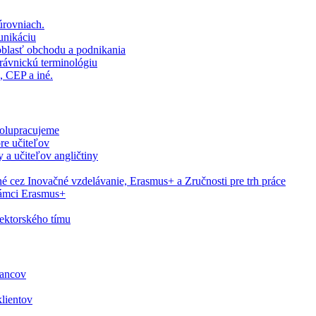
úrovniach.
unikáciu
blasť obchodu a podnikania
rávnickú terminológiu
CEP a iné.
polupracujeme
pre učiteľov
 a učiteľov angličtiny
 cez Inovačné vzdelávanie, Erasmus+ a Zručnosti pre trh práce
 rámci Erasmus+
lektorského tímu
nancov
lientov