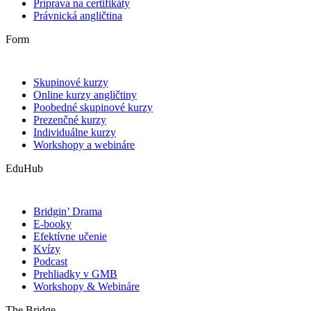
Príprava na certifikáty
Právnická angličtina
Form
Skupinové kurzy
Online kurzy angličtiny
Poobedné skupinové kurzy
Prezenčné kurzy
Individuálne kurzy
Workshopy a webináre
EduHub
Bridgin’ Drama
E-booky
Efektívne učenie
Kvízy
Podcast
Prehliadky v GMB
Workshopy & Webináre
The Bridge