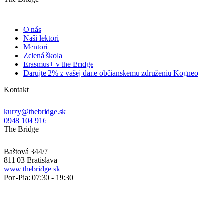
O nás
Naši lektori
Mentori
Zelená škola
Erasmus+ v the Bridge
Darujte 2% z vašej dane občianskemu združeniu Kogneo
Kontakt
kurzy@thebridge.sk
0948 104 916
The Bridge
Baštová 344/7
811 03 Bratislava
www.thebridge.sk
Pon-Pia: 07:30 - 19:30