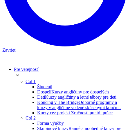
Zavrieť
Pre verejnosť
Col 1
Študenti
Dospelí
Kurzy angličtiny pre dospelých
Deti
Kurzy angličtiny a letné tábory pre deti
Koučing v The Bridge
Odborné programy a
kurzy v angličtine vedené skúsenými koučmi.
Kurzy cez projekt Zručnosti pre trh práce
Col 2
Forma výučby
Skupinové kurzy
Ranné a poobedné kurzy pre