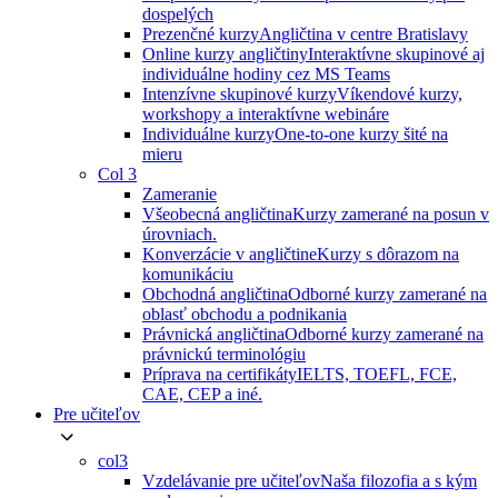
dospelých
Prezenčné kurzy
Angličtina v centre Bratislavy
Online kurzy angličtiny
Interaktívne skupinové aj
individuálne hodiny cez MS Teams
Intenzívne skupinové kurzy
Víkendové kurzy,
workshopy a interaktívne webináre
Individuálne kurzy
One-to-one kurzy šité na
mieru
Col 3
Zameranie
Všeobecná angličtina
Kurzy zamerané na posun v
úrovniach.
Konverzácie v angličtine
Kurzy s dôrazom na
komunikáciu
Obchodná angličtina
Odborné kurzy zamerané na
oblasť obchodu a podnikania
Právnická angličtina
Odborné kurzy zamerané na
právnickú terminológiu
Príprava na certifikáty
IELTS, TOEFL, FCE,
CAE, CEP a iné.
Pre učiteľov
col3
Vzdelávanie pre učiteľov
Naša filozofia a s kým