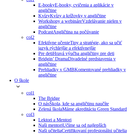
E-booky
E-booky, cvičenia a aplikácie v
angličtine
Kvízy
Kvízy a krížovky v angličtine
Workshopy a webináre
Vzdelávanie nielen v
angličtine
Podcast
Angličtina na počúvanie
col2
Efektívne učenie
Tipy a stratégie, ako sa učiť
jazyk rýchlejšie a efektívnejšie
Pre deti
Hravá výučba angličtiny pre deti
Bridgin’ Drama
Divadelné predstavenia v
angličtine
Prehliadky v GMB
Komentované prehliadky v
angličtine
O škole
col1
The Bridge
O nás
Škola, kde sa angličtinu naučíte
Zelená škola
Máme akreditáciu Green Standard
col3
Lektori a Mentori
Naši mentori
Učíme sa od najlepších
Naši učitelia
Certifikovaní profesionálni učitelia