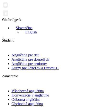
#thebridgesk
Slovenčina
English
Študenti
Angličtina pre deti
Angličtina pre dospelých
Angličtina pre seniorov
Kurzy pre učiteľov a Erasmus+
Zameranie
Všeobecná angličtina
Konverzácie v angličtine
Odborná angličtina
Obchodná angličtina