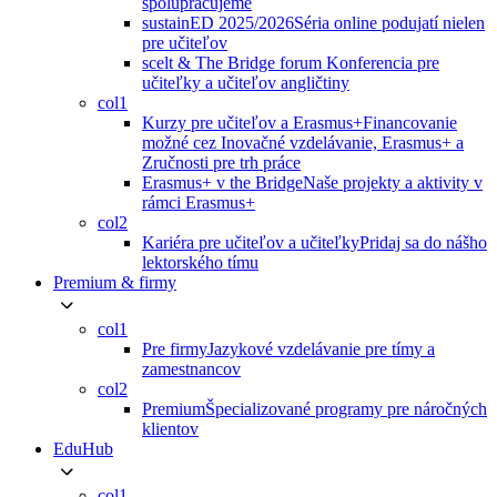
spolupracujeme
sustainED 2025/2026
Séria online podujatí nielen
pre učiteľov
scelt & The Bridge forum
Konferencia pre
učiteľky a učiteľov angličtiny
col1
Kurzy pre učiteľov a Erasmus+
Financovanie
možné cez Inovačné vzdelávanie, Erasmus+ a
Zručnosti pre trh práce
Erasmus+ v the Bridge
Naše projekty a aktivity v
rámci Erasmus+
col2
Kariéra pre učiteľov a učiteľky
Pridaj sa do nášho
lektorského tímu
Premium & firmy
col1
Pre firmy
Jazykové vzdelávanie pre tímy a
zamestnancov
col2
Premium
Špecializované programy pre náročných
klientov
EduHub
col1