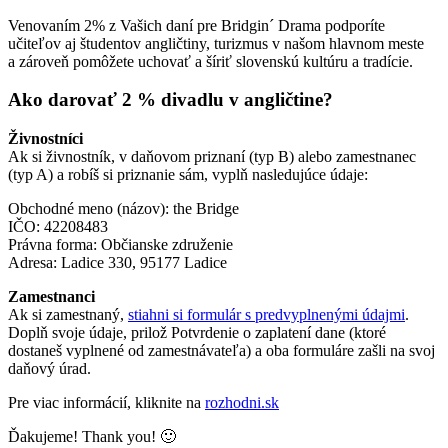
Venovaním 2% z Vašich daní pre Bridgin´ Drama podporíte
učiteľov aj študentov angličtiny, turizmus v našom hlavnom meste
a zároveň pomôžete uchovať a šíriť slovenskú kultúru a tradície.
Ako darovať 2 % divadlu v angličtine?
Živnostníci
Ak si živnostník, v daňovom priznaní (typ B) alebo zamestnanec
(typ A) a robíš si priznanie sám, vyplň nasledujúce údaje:
Obchodné meno (názov): the Bridge
IČO: 42208483
Právna forma: Občianske združenie
Adresa: Ladice 330, 95177 Ladice
Zamestnanci
Ak si zamestnaný,
stiahni si formulár s predvyplnenými údajmi
.
Doplň svoje údaje, prilož Potvrdenie o zaplatení dane (ktoré
dostaneš vyplnené od zamestnávateľa) a oba formuláre zašli na svoj
daňový úrad.
Pre viac informácií, kliknite na
rozhodni.sk
Ďakujeme! Thank you! 🙂