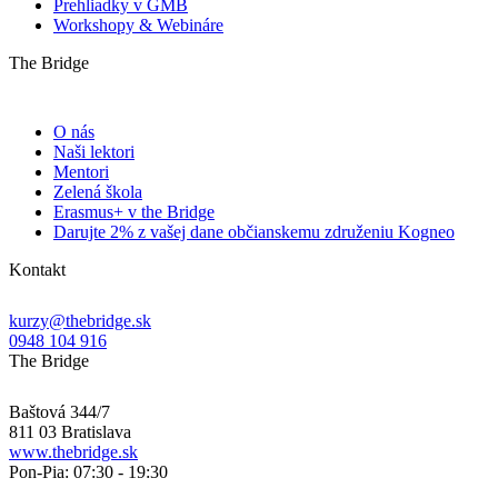
Prehliadky v GMB
Workshopy & Webináre
The Bridge
O nás
Naši lektori
Mentori
Zelená škola
Erasmus+ v the Bridge
Darujte 2% z vašej dane občianskemu združeniu Kogneo
Kontakt
kurzy@thebridge.sk
0948 104 916
The Bridge
Baštová 344/7
811 03 Bratislava
www.thebridge.sk
Pon-Pia: 07:30 - 19:30