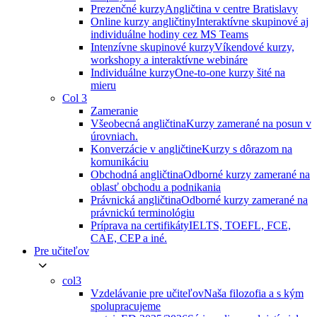
Prezenčné kurzy
Angličtina v centre Bratislavy
Online kurzy angličtiny
Interaktívne skupinové aj
individuálne hodiny cez MS Teams
Intenzívne skupinové kurzy
Víkendové kurzy,
workshopy a interaktívne webináre
Individuálne kurzy
One-to-one kurzy šité na
mieru
Col 3
Zameranie
Všeobecná angličtina
Kurzy zamerané na posun v
úrovniach.
Konverzácie v angličtine
Kurzy s dôrazom na
komunikáciu
Obchodná angličtina
Odborné kurzy zamerané na
oblasť obchodu a podnikania
Právnická angličtina
Odborné kurzy zamerané na
právnickú terminológiu
Príprava na certifikáty
IELTS, TOEFL, FCE,
CAE, CEP a iné.
Pre učiteľov
col3
Vzdelávanie pre učiteľov
Naša filozofia a s kým
spolupracujeme