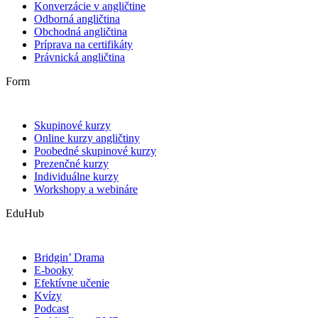
Konverzácie v angličtine
Odborná angličtina
Obchodná angličtina
Príprava na certifikáty
Právnická angličtina
Form
Skupinové kurzy
Online kurzy angličtiny
Poobedné skupinové kurzy
Prezenčné kurzy
Individuálne kurzy
Workshopy a webináre
EduHub
Bridgin’ Drama
E-booky
Efektívne učenie
Kvízy
Podcast