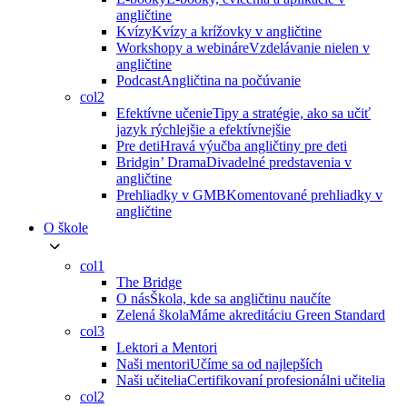
angličtine
Kvízy
Kvízy a krížovky v angličtine
Workshopy a webináre
Vzdelávanie nielen v
angličtine
Podcast
Angličtina na počúvanie
col2
Efektívne učenie
Tipy a stratégie, ako sa učiť
jazyk rýchlejšie a efektívnejšie
Pre deti
Hravá výučba angličtiny pre deti
Bridgin’ Drama
Divadelné predstavenia v
angličtine
Prehliadky v GMB
Komentované prehliadky v
angličtine
O škole
col1
The Bridge
O nás
Škola, kde sa angličtinu naučíte
Zelená škola
Máme akreditáciu Green Standard
col3
Lektori a Mentori
Naši mentori
Učíme sa od najlepších
Naši učitelia
Certifikovaní profesionálni učitelia
col2