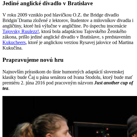
Jediné anglické divadlo v Bratislave
V roku 2009 vzniklo pod hlavičkou O.Z. the Bridge divadlo
Bridgin´Drama zložené z lektorov, študentov a milovníkov divadla i
angličtiny, ktoré hrá výlučne v angličtine. Po úspechu inscenácie
Tajovsky Ruulezz!
, ktorá bola adaptáciou Tajovského Ženského
zákona, prišlo jediné anglické divadlo v Bratislave, s predstavením
Kukucheers
, ktoré je anglickou verziou Rysavej jalovice od Martina
Kukučína.
Prapravujeme novú hru
Najnovším prírastkom do línie humorných adaptácií slovenskej
klasiky bude Čaj u pána senátora od Ivana Stodolu, ktorý bude mať
premiéru 2. júna 2016 pod pracovným názvom
Just another cup of
tea
.