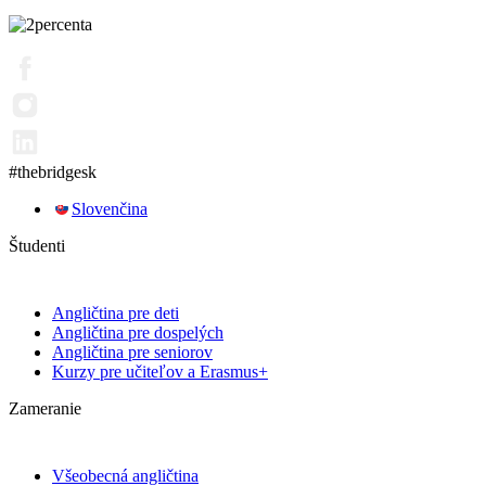
#thebridgesk
Slovenčina
Študenti
Angličtina pre deti
Angličtina pre dospelých
Angličtina pre seniorov
Kurzy pre učiteľov a Erasmus+
Zameranie
Všeobecná angličtina