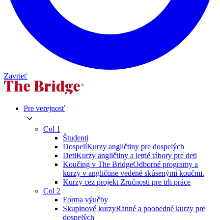
Zavrieť
Pre verejnosť
Col 1
Študenti
Dospelí
Kurzy angličtiny pre dospelých
Deti
Kurzy angličtiny a letné tábory pre deti
Koučing v The Bridge
Odborné programy a
kurzy v angličtine vedené skúsenými koučmi.
Kurzy cez projekt Zručnosti pre trh práce
Col 2
Forma výučby
Skupinové kurzy
Ranné a poobedné kurzy pre
dospelých