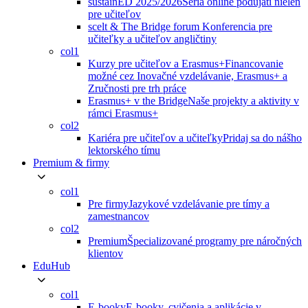
sustainED 2025/2026
Séria online podujatí nielen
pre učiteľov
scelt & The Bridge forum
Konferencia pre
učiteľky a učiteľov angličtiny
col1
Kurzy pre učiteľov a Erasmus+
Financovanie
možné cez Inovačné vzdelávanie, Erasmus+ a
Zručnosti pre trh práce
Erasmus+ v the Bridge
Naše projekty a aktivity v
rámci Erasmus+
col2
Kariéra pre učiteľov a učiteľky
Pridaj sa do nášho
lektorského tímu
Premium & firmy
col1
Pre firmy
Jazykové vzdelávanie pre tímy a
zamestnancov
col2
Premium
Špecializované programy pre náročných
klientov
EduHub
col1
E-booky
E-booky, cvičenia a aplikácie v