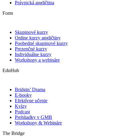
Právnická angličtina
Form
Skupinové kurzy
Online kurzy angličtiny
Poobedné skupinové kurzy
Prezenčné kurzy
Individuálne kurzy
Workshopy a webináre
EduHub
Bridgin’ Drama
E-booky
Efektívne učenie
Kvízy
Podcast
Prehliadky v GMB
Workshopy & Webináre
The Bridge