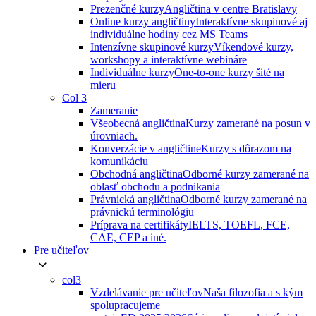
Prezenčné kurzy
Angličtina v centre Bratislavy
Online kurzy angličtiny
Interaktívne skupinové aj
individuálne hodiny cez MS Teams
Intenzívne skupinové kurzy
Víkendové kurzy,
workshopy a interaktívne webináre
Individuálne kurzy
One-to-one kurzy šité na
mieru
Col 3
Zameranie
Všeobecná angličtina
Kurzy zamerané na posun v
úrovniach.
Konverzácie v angličtine
Kurzy s dôrazom na
komunikáciu
Obchodná angličtina
Odborné kurzy zamerané na
oblasť obchodu a podnikania
Právnická angličtina
Odborné kurzy zamerané na
právnickú terminológiu
Príprava na certifikáty
IELTS, TOEFL, FCE,
CAE, CEP a iné.
Pre učiteľov
col3
Vzdelávanie pre učiteľov
Naša filozofia a s kým
spolupracujeme