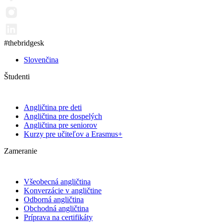
#thebridgesk
Slovenčina
Študenti
Angličtina pre deti
Angličtina pre dospelých
Angličtina pre seniorov
Kurzy pre učiteľov a Erasmus+
Zameranie
Všeobecná angličtina
Konverzácie v angličtine
Odborná angličtina
Obchodná angličtina
Príprava na certifikáty