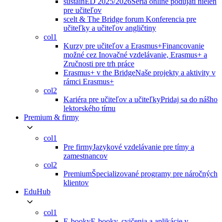
sustainED 2025/2026
Séria online podujatí nielen
pre učiteľov
scelt & The Bridge forum
Konferencia pre
učiteľky a učiteľov angličtiny
col1
Kurzy pre učiteľov a Erasmus+
Financovanie
možné cez Inovačné vzdelávanie, Erasmus+ a
Zručnosti pre trh práce
Erasmus+ v the Bridge
Naše projekty a aktivity v
rámci Erasmus+
col2
Kariéra pre učiteľov a učiteľky
Pridaj sa do nášho
lektorského tímu
Premium & firmy
col1
Pre firmy
Jazykové vzdelávanie pre tímy a
zamestnancov
col2
Premium
Špecializované programy pre náročných
klientov
EduHub
col1
E-booky
E-booky, cvičenia a aplikácie v