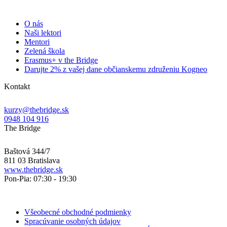
O nás
Naši lektori
Mentori
Zelená škola
Erasmus+ v the Bridge
Darujte 2% z vašej dane občianskemu združeniu Kogneo
Kontakt
kurzy@thebridge.sk
0948 104 916
The Bridge
Baštová 344/7
811 03 Bratislava
www.thebridge.sk
Pon-Pia: 07:30 - 19:30
Všeobecné obchodné podmienky
Spracúvanie osobných údajov