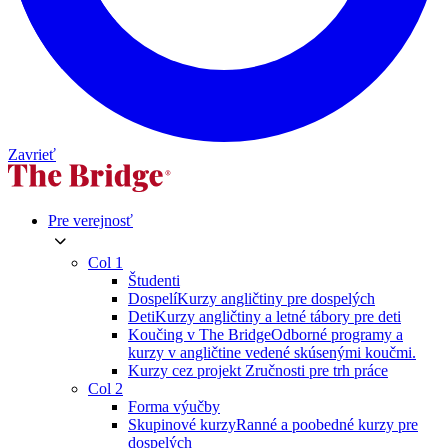
Zavrieť
Pre verejnosť
Col 1
Študenti
Dospelí
Kurzy angličtiny pre dospelých
Deti
Kurzy angličtiny a letné tábory pre deti
Koučing v The Bridge
Odborné programy a
kurzy v angličtine vedené skúsenými koučmi.
Kurzy cez projekt Zručnosti pre trh práce
Col 2
Forma výučby
Skupinové kurzy
Ranné a poobedné kurzy pre
dospelých