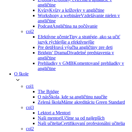
angličtine
Kvízy
Kvízy a krížovky v angličtine
Workshopy a webináre
Vzdelávanie nielen v
angličtine
Podcast
Angličtina na počúvanie
col2
Efektívne učenie
Tipy a stratégie, ako sa učiť
jazyk rýchlejšie a efektívnejšie
Pre deti
Hravá výučba angličtiny pre deti
Bridgin’ Drama
Divadelné predstavenia v
angličtine
Prehliadky v GMB
Komentované prehliadky v
angličtine
O škole
col1
The Bridge
O nás
Škola, kde sa angličtinu naučíte
Zelená škola
Máme akreditáciu Green Standard
col3
Lektori a Mentori
Naši mentori
Učíme sa od najlepších
Naši učitelia
Certifikovaní profesionálni učitelia
col2